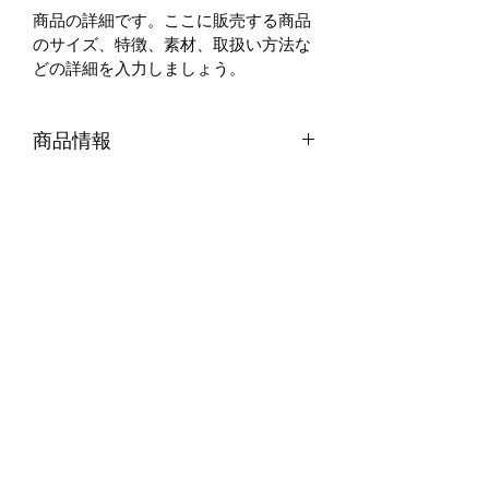
商品の詳細です。ここに販売する商品
のサイズ、特徴、素材、取扱い方法な
どの詳細を入力しましょう。
商品情報
商品の詳細について記入する欄です。
返品・返金ポリシー
ここに販売する商品のサイズ、特徴、
素材、取扱い方法などの詳細を入力し
商品の返品・返金について記入する欄
ましょう。また、商品のセールスポイ
配送情報
です。購入後、どのように返品または
ントを入力して、購入者の興味を引き
返金できるかを詳しく示しましょう。
つけましょう。
商品の配送について記入する欄です。
手続きを明確に示すことでショップと
ここに商品の配送方法や梱包、配送料
購入者の信頼関係を築くことができま
などについて入力しましょう。不着が
す。
起こった際などの手続きに関しても詳
しく示すことで、ショップの信頼度を
購読登録フォーム
高めることができます。