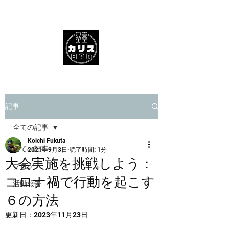
記事
全ての記事
Koichi Fukuta
全ての記事
2021年9月3日
読了時間: 1分
大会実施を挑戦しよう：
ブログ
コロナ禍で行動を起こす
活動報告
６の方法
更新日：
2023年11月23日