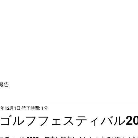
vents
News Story
About カリスBAR
報告
2年12月1日
読了時間: 1分
ゴルフフェスティバル20