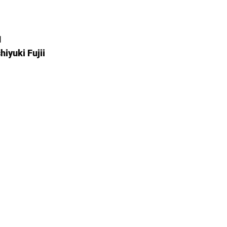
1
iyuki Fujii