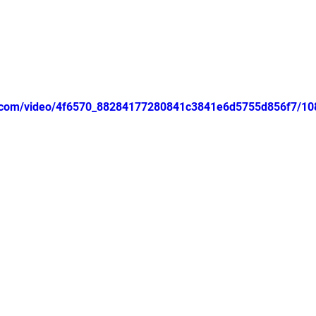
tic.com/video/4f6570_88284177280841c3841e6d5755d856f7/10